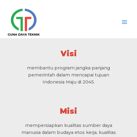
Skip
Main
to
Men
content
Visi
membantu program jangka panjang
pemerintah dalam mencapai tujuan
Indonesia Maju di 2045.
Misi
mempersiapkan kualitas sumber daya
manusia dalam budaya etos kerja, kualitas